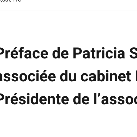
TTC
ontent/plugins/woocommerce/templates/loop/add-
-
rt.php
n
ne
Préface de Patricia 
0
associée du cabinet
Présidente de l’asso