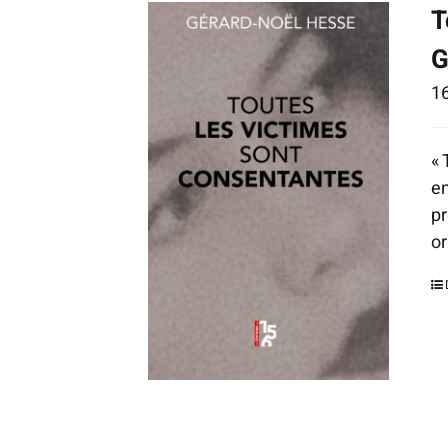
T
G
1
« 
en
pr
or
No
U
in
ar
de