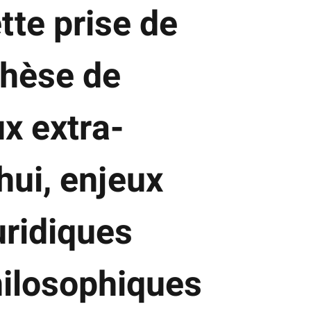
ette prise de
thèse de
x extra-
hui, enjeux
uridiques
hilosophiques