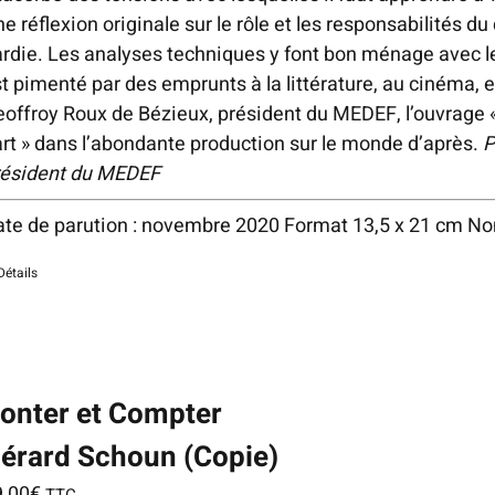
0
e réflexion originale sur le rôle et les responsabilités du d
rdie. Les analyses techniques y font bon ménage avec le
t pimenté par des emprunts à la littérature, au cinéma, e
offroy Roux de Bézieux, président du MEDEF, l’ouvrage 
rt » dans l’abondante production sur le monde d’après.
P
résident du MEDEF
ate de parution : novembre 2020 Format 13,5 x 21 cm N
Détails
tice
:
ndefined
dex:
ia-
onter et Compter
scribedby_text
érard Schoun (Copie)
home/editionshi/www/wp-
9,00
€