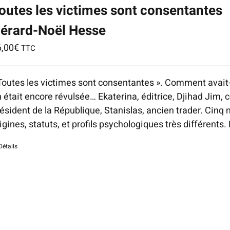
outes les victimes sont consentantes
érard-Noël Hesse
6,00
€
TTC
Toutes les victimes sont consentantes ». Comment avait-
 était encore révulsée… Ekaterina, éditrice, Djihad Jim, c
ésident de la République, Stanislas, ancien trader. Cinq
igines, statuts, et profils psychologiques très différents.
Détails
tice
:
ndefined
dex:
ia-
scribedby_text