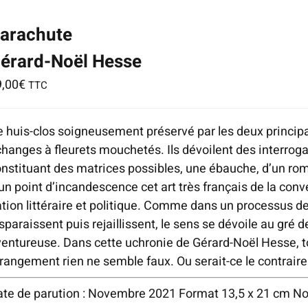
home/editionshi/www/wp-
arachute
ontent/plugins/woocommerce/templates/loop/add-
-
érard-Noël Hesse
rt.php
9,00
€
TTC
n
ne
0
 huis-clos soigneusement préservé par les deux principa
hanges à fleurets mouchetés. Ils dévoilent des interroga
nstituant des matrices possibles, une ébauche, d’un rom
un point d’incandescence cet art très français de la conv
tion littéraire et politique. Comme dans un processus de
sparaissent puis rejaillissent, le sens se dévoile au gré 
entureuse. Dans cette uchronie de Gérard-Noël Hesse, tou
rangement rien ne semble faux. Ou serait-ce le contrair
ate de parution : Novembre 2021 Format 13,5 x 21 cm 