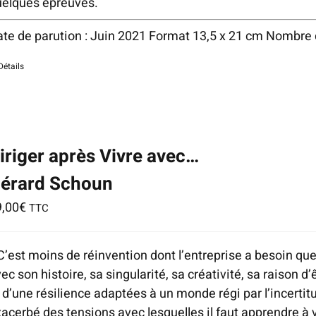
uelques épreuves.
te de parution : Juin 2021 Format 13,5 x 21 cm Nombre
Détails
tice
:
ndefined
dex:
ia-
iriger après Vivre avec…
scribedby_text
érard Schoun
home/editionshi/www/wp-
9,00
€
TTC
ontent/plugins/woocommerce/templates/loop/add-
-
C’est moins de réinvention dont l’entreprise a besoin qu
rt.php
ec son histoire, sa singularité, sa créativité, sa raison d’ê
n
 d’une résilience adaptées à un monde régi par l’incerti
ne
acerbé des tensions avec lesquelles il faut apprendre à v