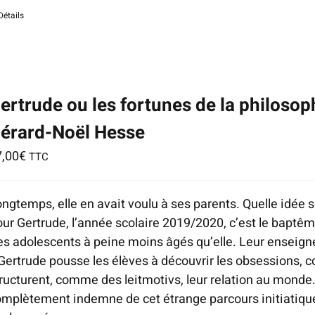
Détails
tice
:
ndefined
dex:
ia-
ertrude ou les fortunes de la philosop
scribedby_text
érard-Noël Hesse
home/editionshi/www/wp-
7,00
€
TTC
ontent/plugins/woocommerce/templates/loop/add-
-
ngtemps, elle en avait voulu à ses parents. Quelle idée s
rt.php
ur Gertrude, l’année scolaire 2019/2020, c’est le baptêm
n
s adolescents à peine moins âgés qu’elle. Leur enseigne
ne
Gertrude pousse les élèves à découvrir les obsessions, co
0
ructurent, comme des leitmotivs, leur relation au monde
mplètement indemne de cet étrange parcours initiatique 