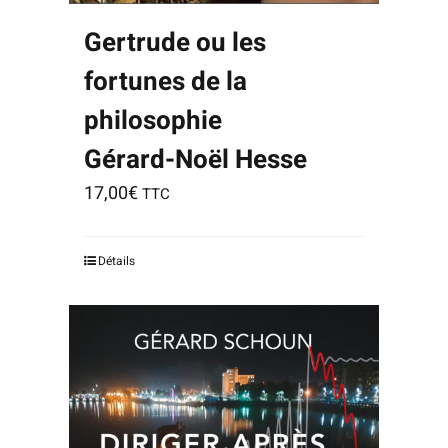
Gertrude ou les
fortunes de la
philosophie
Gérard-Noël Hesse
17,00
€
TTC
Détails
Notice
:
Undefined
index:
aria-
describedby_text
in