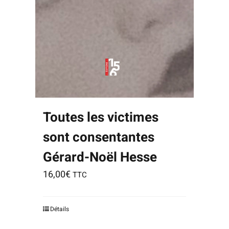
40
Toutes les victimes
sont consentantes
Gérard-Noël Hesse
16,00
€
TTC
Détails
Notice
: